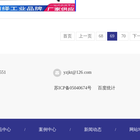
首页
上一页
68
69
70
下
551
yzjkt@126.com
苏ICP备05040674号
百度统计
品中心
案例中心
新闻动态
网站
/
/
/