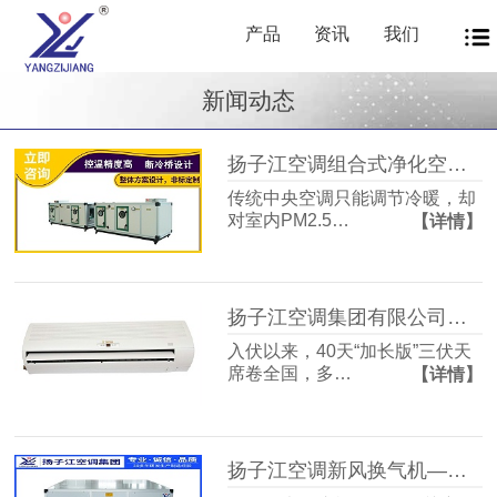
产品
资讯
我们
新闻动态
扬子江空调组合式净化空调箱风机盘管中央新风系统——让每一次呼吸都成为健康投资
传统中央空调只能调节冷暖，却
对室内PM2.5…
【详情】
扬子江空调集团有限公司商用暖通源头厂家，40年匠心护航从容度伏
入伏以来，40天“加长版”三伏天
席卷全国，多…
【详情】
扬子江空调新风换气机——告别室内空气闷浊，畅享洁净富氧新生活