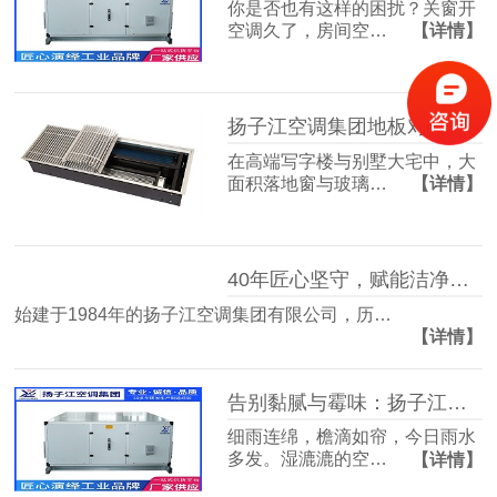
你是否也有这样的困扰？关窗开
空调久了，房间空…
【详情】
扬子江空调集团地板对流器：破解冬冷夏热难题，打造四季如春的舒适空间
在高端写字楼与别墅大宅中，大
面积落地窗与玻璃…
【详情】
40年匠心坚守，赋能洁净空气未来
始建于1984年的扬子江空调集团有限公司，历…
【详情】
告别黏腻与霉味：扬子江空调的梅雨季舒适生活指南
细雨连绵，檐滴如帘，今日雨水
多发。湿漉漉的空…
【详情】