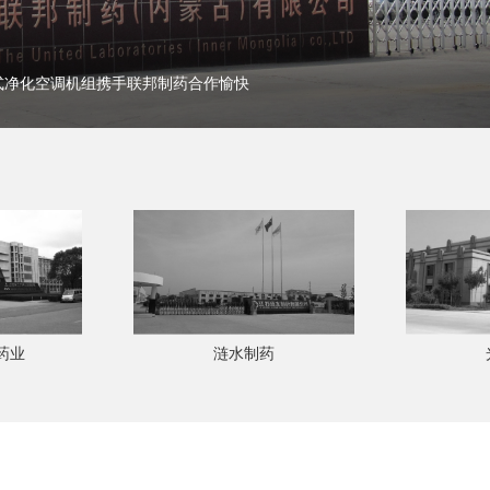
式净化空调机组携手联邦制药合作愉快
药
光明菌业
南