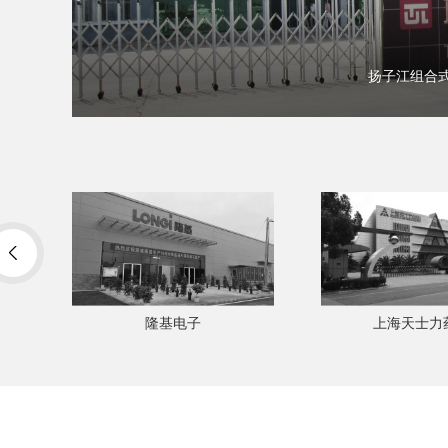
扬子江组合
上海天士力药业
涟水制