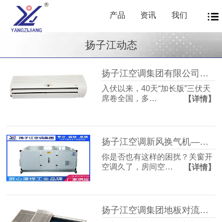
产品
资讯
我们
扬子江动态
扬子江空调集团有限公司商用暖通源头厂家，40年匠心护航从容度伏
入伏以来，40天“加长版”三伏天
席卷全国，多…
【详情】
扬子江空调新风换气机——告别室内空气闷浊，畅享洁净富氧新生活
你是否也有这样的困扰？关窗开
空调久了，房间空…
【详情】
扬子江空调集团地板对流器：破解冬冷夏热难题，打造四季如春的舒适空间