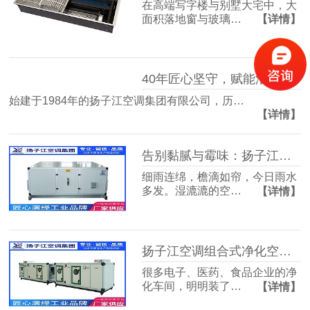
在高端写字楼与别墅大宅中，大
面积落地窗与玻璃…
【详情】
40年匠心坚守，赋能洁净空气未来
始建于1984年的扬子江空调集团有限公司，历…
【详情】
告别黏腻与霉味：扬子江空调的梅雨季舒适生活指南
细雨连绵，檐滴如帘，今日雨水
多发。湿漉漉的空…
【详情】
扬子江空调组合式净化空调箱，彻底解决车间洁净度不达标难题
很多电子、医药、食品企业的净
化车间，明明装了…
【详情】