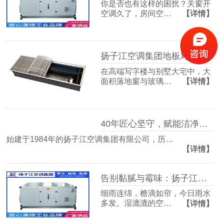
你是否也有这样的困扰？关窗开
空调久了，房间空…
【详情】
扬子江空调集团地板对流器：破解冬冷夏热难题，打造四季如春的舒适空间
在高端写字楼与别墅大宅中，大
面积落地窗与玻璃…
【详情】
40年匠心坚守，赋能洁净空气未来
始建于1984年的扬子江空调集团有限公司，历…
【详情】
告别黏腻与霉味：扬子江空调的梅雨季舒适生活指南
细雨连绵，檐滴如帘，今日雨水
多发。湿漉漉的空…
【详情】