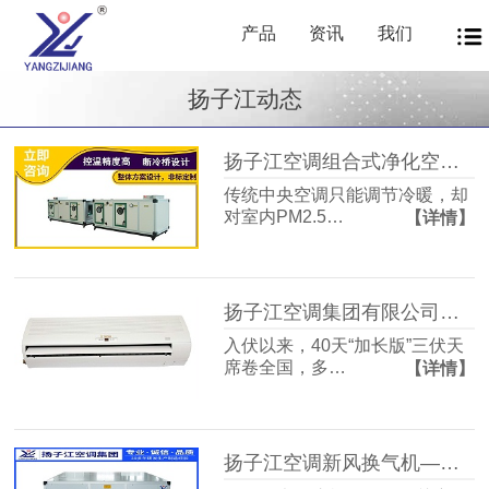
产品
资讯
我们
扬子江动态
扬子江空调组合式净化空调箱风机盘管中央新风系统——让每一次呼吸都成为健康投资
传统中央空调只能调节冷暖，却
对室内PM2.5…
【详情】
扬子江空调集团有限公司商用暖通源头厂家，40年匠心护航从容度伏
入伏以来，40天“加长版”三伏天
席卷全国，多…
【详情】
扬子江空调新风换气机——告别室内空气闷浊，畅享洁净富氧新生活