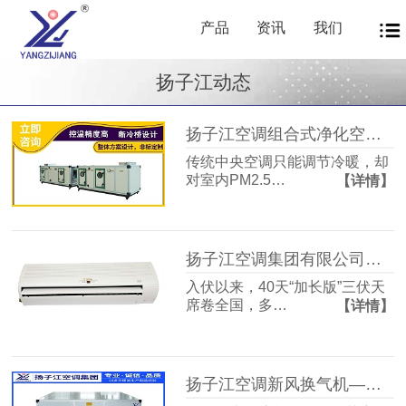
产品
资讯
我们
扬子江动态
扬子江空调组合式净化空调箱风机盘管中央新风系统——让每一次呼吸都成为健康投资
传统中央空调只能调节冷暖，却
对室内PM2.5…
【详情】
扬子江空调集团有限公司商用暖通源头厂家，40年匠心护航从容度伏
入伏以来，40天“加长版”三伏天
席卷全国，多…
【详情】
扬子江空调新风换气机——告别室内空气闷浊，畅享洁净富氧新生活