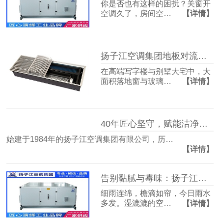
你是否也有这样的困扰？关窗开
空调久了，房间空…
【详情】
扬子江空调集团地板对流器：破解冬冷夏热难题，打造四季如春的舒适空间
在高端写字楼与别墅大宅中，大
面积落地窗与玻璃…
【详情】
40年匠心坚守，赋能洁净空气未来
始建于1984年的扬子江空调集团有限公司，历…
【详情】
告别黏腻与霉味：扬子江空调的梅雨季舒适生活指南
细雨连绵，檐滴如帘，今日雨水
多发。湿漉漉的空…
【详情】