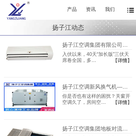
产品
资讯
我们
扬子江动态
扬子江空调集团有限公司商用暖通源头厂家，40年匠心护航从容度伏
入伏以来，40天“加长版”三伏天
席卷全国，多…
【详情】
扬子江空调新风换气机——告别室内空气闷浊，畅享洁净富氧新生活
你是否也有这样的困扰？关窗开
空调久了，房间空…
【详情】
扬子江空调集团地板对流器：破解冬冷夏热难题，打造四季如春的舒适空间