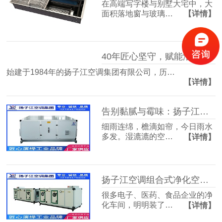
在高端写字楼与别墅大宅中，大
面积落地窗与玻璃…
【详情】
40年匠心坚守，赋能洁净空气未来
始建于1984年的扬子江空调集团有限公司，历…
【详情】
告别黏腻与霉味：扬子江空调的梅雨季舒适生活指南
细雨连绵，檐滴如帘，今日雨水
多发。湿漉漉的空…
【详情】
扬子江空调组合式净化空调箱，彻底解决车间洁净度不达标难题
很多电子、医药、食品企业的净
化车间，明明装了…
【详情】