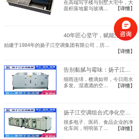
在高端写字楼与别墅大宅中，大
面积落地窗与玻璃…
【详情】
40年匠心坚守，赋能洁净空气未来
始建于1984年的扬子江空调集团有限公司，历…
【详情】
告别黏腻与霉味：扬子江空调的梅雨季舒适生活指南
细雨连绵，檐滴如帘，今日雨水
多发。湿漉漉的空…
【详情】
扬子江空调组合式净化空调箱，彻底解决车间洁净度不达标难题
很多电子、医药、食品企业的净
化车间，明明装了…
【详情】