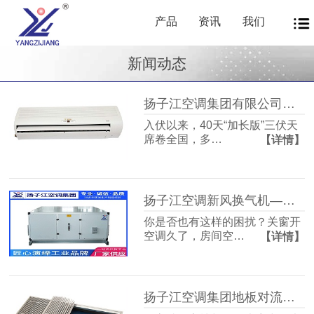
产品
资讯
我们
新闻动态
扬子江空调集团有限公司商用暖通源头厂家，40年匠心护航从容度伏
入伏以来，40天“加长版”三伏天
席卷全国，多…
【详情】
扬子江空调新风换气机——告别室内空气闷浊，畅享洁净富氧新生活
你是否也有这样的困扰？关窗开
空调久了，房间空…
【详情】
扬子江空调集团地板对流器：破解冬冷夏热难题，打造四季如春的舒适空间