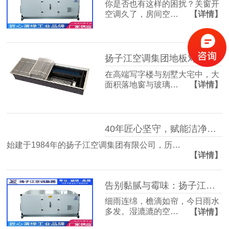
你是否也有这样的困扰？关窗开
空调久了，房间空…
【详情】
扬子江空调集团地板对流器：破解冬冷夏热难题，打造四季如春的舒适空间
在高端写字楼与别墅大宅中，大
面积落地窗与玻璃…
【详情】
40年匠心坚守，赋能洁净空气未来
始建于1984年的扬子江空调集团有限公司，历…
【详情】
告别黏腻与霉味：扬子江空调的梅雨季舒适生活指南
细雨连绵，檐滴如帘，今日雨水
多发。湿漉漉的空…
【详情】