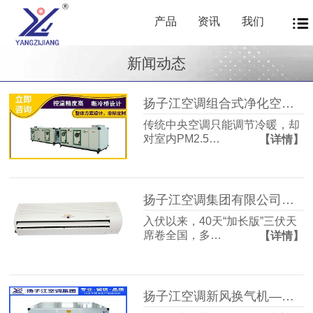
产品
资讯
我们
新闻动态
扬子江空调组合式净化空调箱风机盘管中央新风系统——让每一次呼吸都成为健康投资
传统中央空调只能调节冷暖，却
对室内PM2.5…
【详情】
扬子江空调集团有限公司商用暖通源头厂家，40年匠心护航从容度伏
入伏以来，40天“加长版”三伏天
席卷全国，多…
【详情】
扬子江空调新风换气机——告别室内空气闷浊，畅享洁净富氧新生活