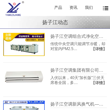
产品
资讯
我们
扬子江动态
扬子江空调组合式净化空调箱风机盘管中央新风系统——让每一次呼吸都成为健康投资
传统中央空调只能调节冷暖，却
对室内PM2.5…
【详情】
扬子江空调集团有限公司商用暖通源头厂家，40年匠心护航从容度伏
入伏以来，40天“加长版”三伏天
席卷全国，多…
【详情】
扬子江空调新风换气机——告别室内空气闷浊，畅享洁净富氧新生活