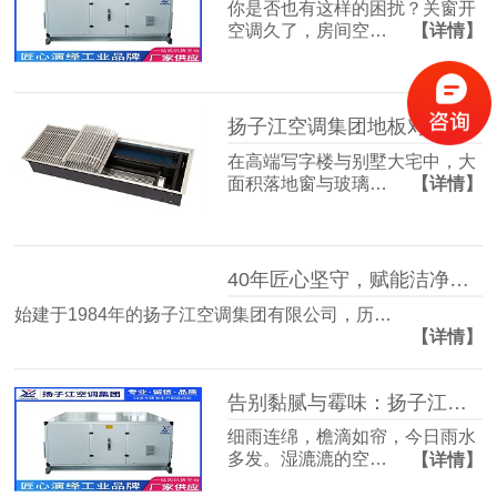
你是否也有这样的困扰？关窗开
空调久了，房间空…
【详情】
扬子江空调集团地板对流器：破解冬冷夏热难题，打造四季如春的舒适空间
在高端写字楼与别墅大宅中，大
面积落地窗与玻璃…
【详情】
40年匠心坚守，赋能洁净空气未来
始建于1984年的扬子江空调集团有限公司，历…
【详情】
告别黏腻与霉味：扬子江空调的梅雨季舒适生活指南
细雨连绵，檐滴如帘，今日雨水
多发。湿漉漉的空…
【详情】