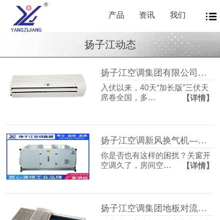
产品
资讯
我们
扬子江动态
扬子江空调集团有限公司商用暖通源头厂家，40年匠心护航从容度伏
入伏以来，40天“加长版”三伏天
席卷全国，多…
【详情】
扬子江空调新风换气机——告别室内空气闷浊，畅享洁净富氧新生活
你是否也有这样的困扰？关窗开
空调久了，房间空…
【详情】
扬子江空调集团地板对流器：破解冬冷夏热难题，打造四季如春的舒适空间