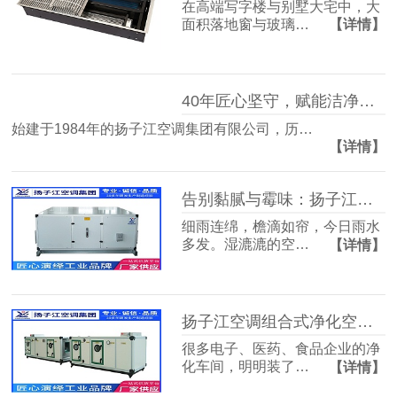
在高端写字楼与别墅大宅中，大
面积落地窗与玻璃…
【详情】
40年匠心坚守，赋能洁净空气未来
始建于1984年的扬子江空调集团有限公司，历…
【详情】
告别黏腻与霉味：扬子江空调的梅雨季舒适生活指南
细雨连绵，檐滴如帘，今日雨水
多发。湿漉漉的空…
【详情】
扬子江空调组合式净化空调箱，彻底解决车间洁净度不达标难题
很多电子、医药、食品企业的净
化车间，明明装了…
【详情】