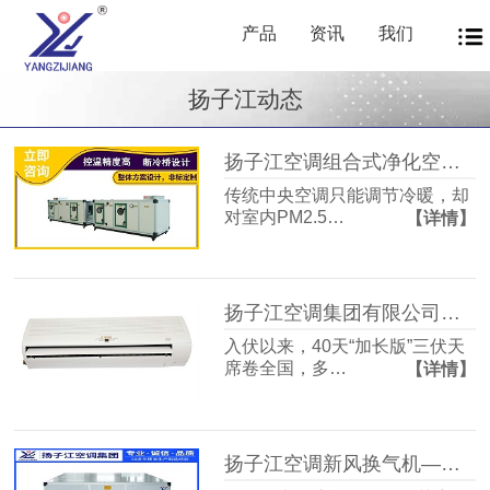
产品
资讯
我们
扬子江动态
扬子江空调组合式净化空调箱风机盘管中央新风系统——让每一次呼吸都成为健康投资
传统中央空调只能调节冷暖，却
对室内PM2.5…
【详情】
扬子江空调集团有限公司商用暖通源头厂家，40年匠心护航从容度伏
入伏以来，40天“加长版”三伏天
席卷全国，多…
【详情】
扬子江空调新风换气机——告别室内空气闷浊，畅享洁净富氧新生活