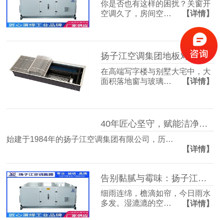
你是否也有这样的困扰？关窗开
空调久了，房间空…
【详情】
扬子江空调集团地板对流器：破解冬冷夏热难题，打造四季如春的舒适空间
在高端写字楼与别墅大宅中，大
面积落地窗与玻璃…
【详情】
40年匠心坚守，赋能洁净空气未来
始建于1984年的扬子江空调集团有限公司，历…
【详情】
告别黏腻与霉味：扬子江空调的梅雨季舒适生活指南
细雨连绵，檐滴如帘，今日雨水
多发。湿漉漉的空…
【详情】