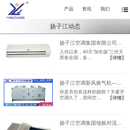
产品
资讯
我们
扬子江动态
扬子江空调集团有限公司商用暖通源头厂家，40年匠心护航从容度伏
入伏以来，40天“加长版”三伏天
席卷全国，多…
【详情】
扬子江空调新风换气机——告别室内空气闷浊，畅享洁净富氧新生活
你是否也有这样的困扰？关窗开
空调久了，房间空…
【详情】
扬子江空调集团地板对流器：破解冬冷夏热难题，打造四季如春的舒适空间