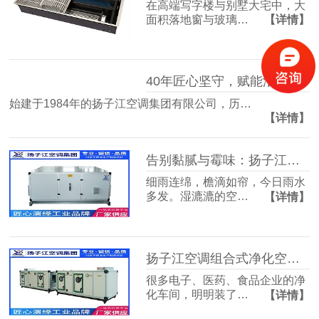
在高端写字楼与别墅大宅中，大
面积落地窗与玻璃…
【详情】
40年匠心坚守，赋能洁净空气未来
始建于1984年的扬子江空调集团有限公司，历…
【详情】
告别黏腻与霉味：扬子江空调的梅雨季舒适生活指南
细雨连绵，檐滴如帘，今日雨水
多发。湿漉漉的空…
【详情】
扬子江空调组合式净化空调箱，彻底解决车间洁净度不达标难题
很多电子、医药、食品企业的净
化车间，明明装了…
【详情】