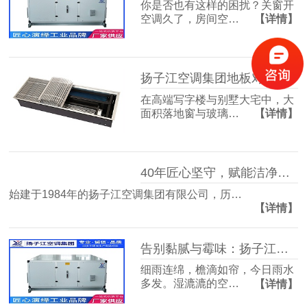
你是否也有这样的困扰？关窗开
空调久了，房间空…
【详情】
扬子江空调集团地板对流器：破解冬冷夏热难题，打造四季如春的舒适空间
在高端写字楼与别墅大宅中，大
面积落地窗与玻璃…
【详情】
40年匠心坚守，赋能洁净空气未来
始建于1984年的扬子江空调集团有限公司，历…
【详情】
告别黏腻与霉味：扬子江空调的梅雨季舒适生活指南
细雨连绵，檐滴如帘，今日雨水
多发。湿漉漉的空…
【详情】