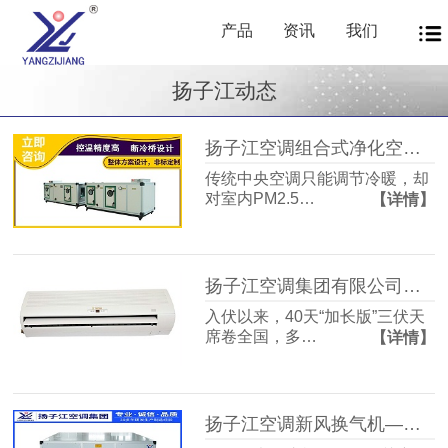
产品
资讯
我们
扬子江动态
扬子江空调组合式净化空调箱风机盘管中央新风系统——让每一次呼吸都成为健康投资
传统中央空调只能调节冷暖，却
对室内PM2.5…
【详情】
扬子江空调集团有限公司商用暖通源头厂家，40年匠心护航从容度伏
入伏以来，40天“加长版”三伏天
席卷全国，多…
【详情】
扬子江空调新风换气机——告别室内空气闷浊，畅享洁净富氧新生活