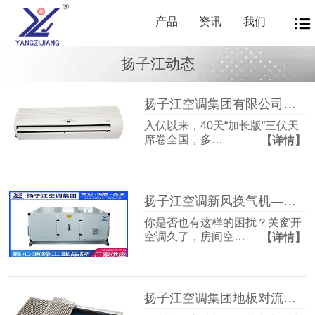
产品
资讯
我们
扬子江动态
扬子江空调集团有限公司商用暖通源头厂家，40年匠心护航从容度伏
入伏以来，40天“加长版”三伏天
席卷全国，多…
【详情】
扬子江空调新风换气机——告别室内空气闷浊，畅享洁净富氧新生活
你是否也有这样的困扰？关窗开
空调久了，房间空…
【详情】
扬子江空调集团地板对流器：破解冬冷夏热难题，打造四季如春的舒适空间