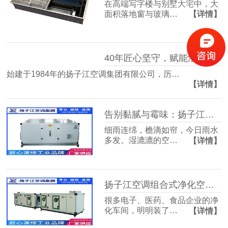
在高端写字楼与别墅大宅中，大
面积落地窗与玻璃…
【详情】
40年匠心坚守，赋能洁净空气未来
始建于1984年的扬子江空调集团有限公司，历…
【详情】
告别黏腻与霉味：扬子江空调的梅雨季舒适生活指南
细雨连绵，檐滴如帘，今日雨水
多发。湿漉漉的空…
【详情】
扬子江空调组合式净化空调箱，彻底解决车间洁净度不达标难题
很多电子、医药、食品企业的净
化车间，明明装了…
【详情】