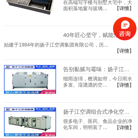
在高端写字楼与别墅大宅中，大
面积落地窗与玻璃…
【详情】
40年匠心坚守，赋能洁净空气未来
始建于1984年的扬子江空调集团有限公司，历…
【详情】
告别黏腻与霉味：扬子江空调的梅雨季舒适生活指南
细雨连绵，檐滴如帘，今日雨水
多发。湿漉漉的空…
【详情】
扬子江空调组合式净化空调箱，彻底解决车间洁净度不达标难题
很多电子、医药、食品企业的净
化车间，明明装了…
【详情】