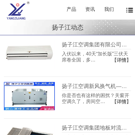
产品
资讯
我们
扬子江动态
扬子江空调集团有限公司商用暖通源头厂家，40年匠心护航从容度伏
入伏以来，40天“加长版”三伏天
席卷全国，多…
【详情】
扬子江空调新风换气机——告别室内空气闷浊，畅享洁净富氧新生活
你是否也有这样的困扰？关窗开
空调久了，房间空…
【详情】
扬子江空调集团地板对流器：破解冬冷夏热难题，打造四季如春的舒适空间