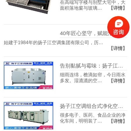
在高端写字楼与别墅大宅中，大
面积落地窗与玻璃…
【详情】
40年匠心坚守，赋能洁净空气未来
始建于1984年的扬子江空调集团有限公司，历…
【详情】
告别黏腻与霉味：扬子江空调的梅雨季舒适生活指南
细雨连绵，檐滴如帘，今日雨水
多发。湿漉漉的空…
【详情】
扬子江空调组合式净化空调箱，彻底解决车间洁净度不达标难题
很多电子、医药、食品企业的净
化车间，明明装了…
【详情】