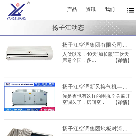
产品
资讯
我们
扬子江动态
扬子江空调集团有限公司商用暖通源头厂家，40年匠心护航从容度伏
入伏以来，40天“加长版”三伏天
席卷全国，多…
【详情】
扬子江空调新风换气机——告别室内空气闷浊，畅享洁净富氧新生活
你是否也有这样的困扰？关窗开
空调久了，房间空…
【详情】
扬子江空调集团地板对流器：破解冬冷夏热难题，打造四季如春的舒适空间