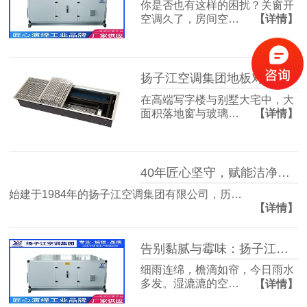
你是否也有这样的困扰？关窗开
空调久了，房间空…
【详情】
扬子江空调集团地板对流器：破解冬冷夏热难题，打造四季如春的舒适空间
在高端写字楼与别墅大宅中，大
面积落地窗与玻璃…
【详情】
40年匠心坚守，赋能洁净空气未来
始建于1984年的扬子江空调集团有限公司，历…
【详情】
告别黏腻与霉味：扬子江空调的梅雨季舒适生活指南
细雨连绵，檐滴如帘，今日雨水
多发。湿漉漉的空…
【详情】