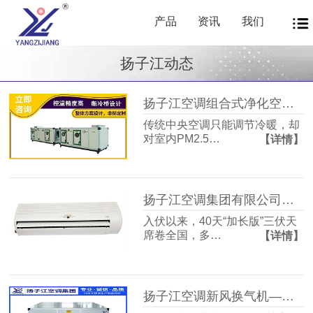
产品
资讯
我们
扬子江动态
扬子江空调组合式净化空调箱风机盘管中央新风系统——让每一次呼吸都成为健康投资
传统中央空调只能调节冷暖，却
对室内PM2.5…
【详情】
扬子江空调集团有限公司商用暖通源头厂家，40年匠心护航从容度伏
入伏以来，40天“加长版”三伏天
席卷全国，多…
【详情】
扬子江空调新风换气机——告别室内空气闷浊，畅享洁净富氧新生活