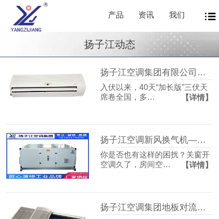
产品
资讯
我们
扬子江动态
扬子江空调集团有限公司商用暖通源头厂家，40年匠心护航从容度伏
入伏以来，40天“加长版”三伏天
席卷全国，多…
【详情】
扬子江空调新风换气机——告别室内空气闷浊，畅享洁净富氧新生活
你是否也有这样的困扰？关窗开
空调久了，房间空…
【详情】
扬子江空调集团地板对流器：破解冬冷夏热难题，打造四季如春的舒适空间