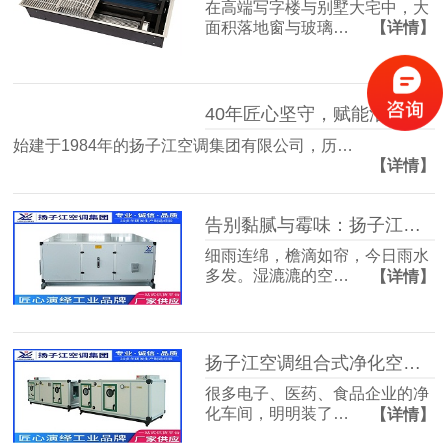
在高端写字楼与别墅大宅中，大
面积落地窗与玻璃…
【详情】
40年匠心坚守，赋能洁净空气未来
始建于1984年的扬子江空调集团有限公司，历…
【详情】
告别黏腻与霉味：扬子江空调的梅雨季舒适生活指南
细雨连绵，檐滴如帘，今日雨水
多发。湿漉漉的空…
【详情】
扬子江空调组合式净化空调箱，彻底解决车间洁净度不达标难题
很多电子、医药、食品企业的净
化车间，明明装了…
【详情】