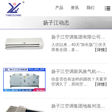
产品
资讯
我们
扬子江动态
扬子江空调集团有限公司商用暖通源头厂家，40年匠心护航从容度伏
入伏以来，40天“加长版”三伏天
席卷全国，多…
【详情】
扬子江空调新风换气机——告别室内空气闷浊，畅享洁净富氧新生活
你是否也有这样的困扰？关窗开
空调久了，房间空…
【详情】
扬子江空调集团地板对流器：破解冬冷夏热难题，打造四季如春的舒适空间