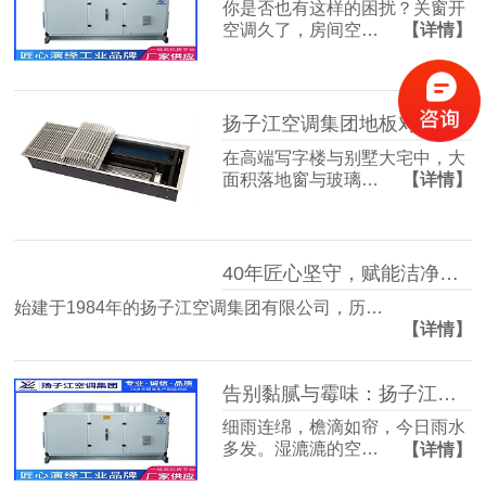
你是否也有这样的困扰？关窗开
空调久了，房间空…
【详情】
扬子江空调集团地板对流器：破解冬冷夏热难题，打造四季如春的舒适空间
在高端写字楼与别墅大宅中，大
面积落地窗与玻璃…
【详情】
40年匠心坚守，赋能洁净空气未来
始建于1984年的扬子江空调集团有限公司，历…
【详情】
告别黏腻与霉味：扬子江空调的梅雨季舒适生活指南
细雨连绵，檐滴如帘，今日雨水
多发。湿漉漉的空…
【详情】