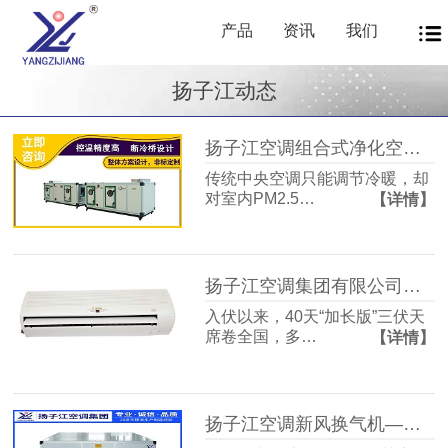
产品
资讯
我们
扬子江动态
扬子江空调组合式净化空调箱风机盘管中央新风系统——让每一次呼吸都成为健康投资
传统中央空调只能调节冷暖，却
对室内PM2.5…
【详情】
扬子江空调集团有限公司商用暖通源头厂家，40年匠心护航从容度伏
入伏以来，40天“加长版”三伏天
席卷全国，多…
【详情】
扬子江空调新风换气机——告别室内空气闷浊，畅享洁净富氧新生活