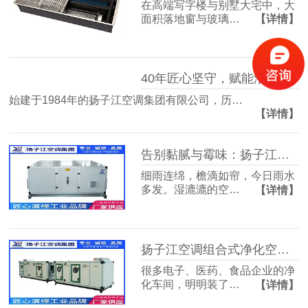
在高端写字楼与别墅大宅中，大
面积落地窗与玻璃…
【详情】
40年匠心坚守，赋能洁净空气未来
始建于1984年的扬子江空调集团有限公司，历…
【详情】
告别黏腻与霉味：扬子江空调的梅雨季舒适生活指南
细雨连绵，檐滴如帘，今日雨水
多发。湿漉漉的空…
【详情】
扬子江空调组合式净化空调箱，彻底解决车间洁净度不达标难题
很多电子、医药、食品企业的净
化车间，明明装了…
【详情】