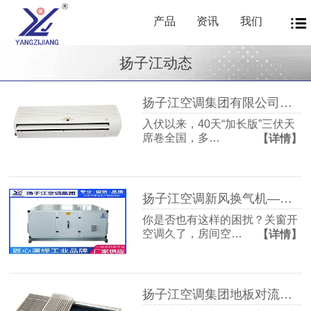
产品
资讯
我们
扬子江动态
扬子江空调集团有限公司商用暖通源头厂家，40年匠心护航从容度伏
入伏以来，40天“加长版”三伏天
席卷全国，多…
【详情】
扬子江空调新风换气机——告别室内空气闷浊，畅享洁净富氧新生活
你是否也有这样的困扰？关窗开
空调久了，房间空…
【详情】
扬子江空调集团地板对流器：破解冬冷夏热难题，打造四季如春的舒适空间