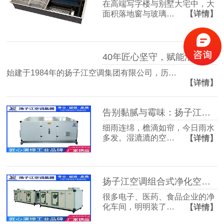
在高端写字楼与别墅大宅中，大
面积落地窗与玻璃…
【详情】
40年匠心坚守，赋能洁净空气未来
始建于1984年的扬子江空调集团有限公司，历…
【详情】
告别黏腻与霉味：扬子江空调的梅雨季舒适生活指南
细雨连绵，檐滴如帘，今日雨水
多发。湿漉漉的空…
【详情】
扬子江空调组合式净化空调箱，彻底解决车间洁净度不达标难题
很多电子、医药、食品企业的净
化车间，明明装了…
【详情】