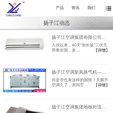
产品
资讯
我们
扬子江动态
扬子江空调集团有限公司商用暖通源头厂家，40年匠心护航从容度伏
入伏以来，40天“加长版”三伏天
席卷全国，多…
【详情】
扬子江空调新风换气机——告别室内空气闷浊，畅享洁净富氧新生活
你是否也有这样的困扰？关窗开
空调久了，房间空…
【详情】
扬子江空调集团地板对流器：破解冬冷夏热难题，打造四季如春的舒适空间