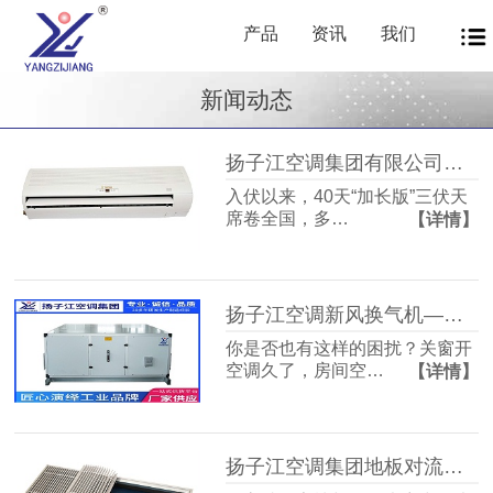
产品
资讯
我们
新闻动态
扬子江空调集团有限公司商用暖通源头厂家，40年匠心护航从容度伏
入伏以来，40天“加长版”三伏天
席卷全国，多…
【详情】
扬子江空调新风换气机——告别室内空气闷浊，畅享洁净富氧新生活
你是否也有这样的困扰？关窗开
空调久了，房间空…
【详情】
扬子江空调集团地板对流器：破解冬冷夏热难题，打造四季如春的舒适空间