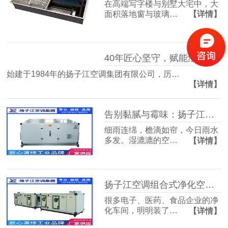
在高端写字楼与别墅大宅中，大
面积落地窗与玻璃…
【详情】
40年匠心坚守，赋能洁净空气未来
始建于1984年的扬子江空调集团有限公司，历…
【详情】
告别黏腻与霉味：扬子江空调的梅雨季舒适生活指南
细雨连绵，檐滴如帘，今日雨水
多发。湿漉漉的空…
【详情】
扬子江空调组合式净化空调箱，彻底解决车间洁净度不达标难题
很多电子、医药、食品企业的净
化车间，明明装了…
【详情】