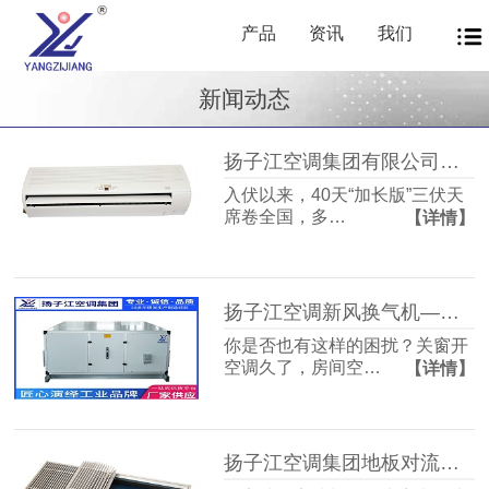
产品
资讯
我们
新闻动态
扬子江空调集团有限公司商用暖通源头厂家，40年匠心护航从容度伏
入伏以来，40天“加长版”三伏天
席卷全国，多…
【详情】
扬子江空调新风换气机——告别室内空气闷浊，畅享洁净富氧新生活
你是否也有这样的困扰？关窗开
空调久了，房间空…
【详情】
扬子江空调集团地板对流器：破解冬冷夏热难题，打造四季如春的舒适空间