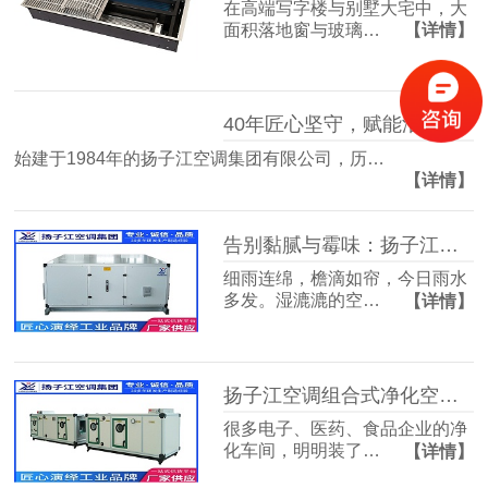
在高端写字楼与别墅大宅中，大
面积落地窗与玻璃…
【详情】
40年匠心坚守，赋能洁净空气未来
始建于1984年的扬子江空调集团有限公司，历…
【详情】
告别黏腻与霉味：扬子江空调的梅雨季舒适生活指南
细雨连绵，檐滴如帘，今日雨水
多发。湿漉漉的空…
【详情】
扬子江空调组合式净化空调箱，彻底解决车间洁净度不达标难题
很多电子、医药、食品企业的净
化车间，明明装了…
【详情】