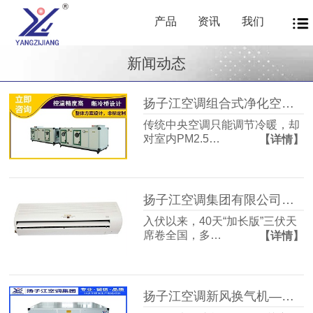
产品
资讯
我们
新闻动态
扬子江空调组合式净化空调箱风机盘管中央新风系统——让每一次呼吸都成为健康投资
传统中央空调只能调节冷暖，却
对室内PM2.5…
【详情】
扬子江空调集团有限公司商用暖通源头厂家，40年匠心护航从容度伏
入伏以来，40天“加长版”三伏天
席卷全国，多…
【详情】
扬子江空调新风换气机——告别室内空气闷浊，畅享洁净富氧新生活