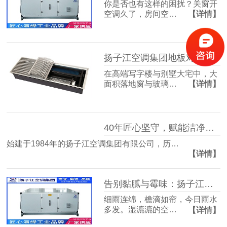
你是否也有这样的困扰？关窗开
空调久了，房间空…
【详情】
扬子江空调集团地板对流器：破解冬冷夏热难题，打造四季如春的舒适空间
在高端写字楼与别墅大宅中，大
面积落地窗与玻璃…
【详情】
40年匠心坚守，赋能洁净空气未来
始建于1984年的扬子江空调集团有限公司，历…
【详情】
告别黏腻与霉味：扬子江空调的梅雨季舒适生活指南
细雨连绵，檐滴如帘，今日雨水
多发。湿漉漉的空…
【详情】