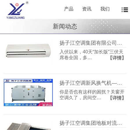
产品
资讯
我们
新闻动态
扬子江空调集团有限公司商用暖通源头厂家，40年匠心护航从容度伏
入伏以来，40天“加长版”三伏天
席卷全国，多…
【详情】
扬子江空调新风换气机——告别室内空气闷浊，畅享洁净富氧新生活
你是否也有这样的困扰？关窗开
空调久了，房间空…
【详情】
扬子江空调集团地板对流器：破解冬冷夏热难题，打造四季如春的舒适空间