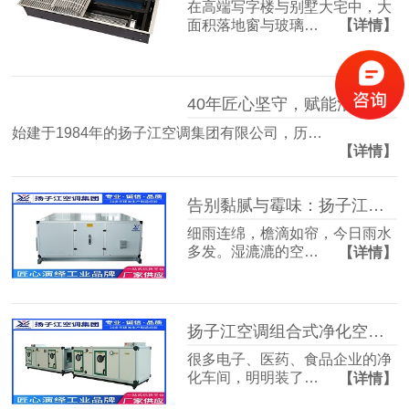
在高端写字楼与别墅大宅中，大
面积落地窗与玻璃…
【详情】
40年匠心坚守，赋能洁净空气未来
始建于1984年的扬子江空调集团有限公司，历…
【详情】
告别黏腻与霉味：扬子江空调的梅雨季舒适生活指南
细雨连绵，檐滴如帘，今日雨水
多发。湿漉漉的空…
【详情】
扬子江空调组合式净化空调箱，彻底解决车间洁净度不达标难题
很多电子、医药、食品企业的净
化车间，明明装了…
【详情】