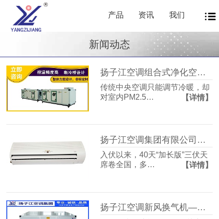
产品
资讯
我们
新闻动态
扬子江空调组合式净化空调箱风机盘管中央新风系统——让每一次呼吸都成为健康投资
传统中央空调只能调节冷暖，却
对室内PM2.5…
【详情】
扬子江空调集团有限公司商用暖通源头厂家，40年匠心护航从容度伏
入伏以来，40天“加长版”三伏天
席卷全国，多…
【详情】
扬子江空调新风换气机——告别室内空气闷浊，畅享洁净富氧新生活