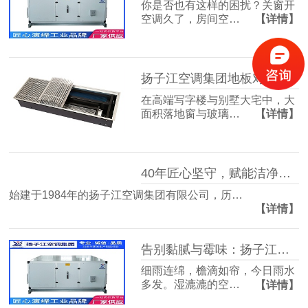
你是否也有这样的困扰？关窗开
空调久了，房间空…
【详情】
扬子江空调集团地板对流器：破解冬冷夏热难题，打造四季如春的舒适空间
在高端写字楼与别墅大宅中，大
面积落地窗与玻璃…
【详情】
40年匠心坚守，赋能洁净空气未来
始建于1984年的扬子江空调集团有限公司，历…
【详情】
告别黏腻与霉味：扬子江空调的梅雨季舒适生活指南
细雨连绵，檐滴如帘，今日雨水
多发。湿漉漉的空…
【详情】