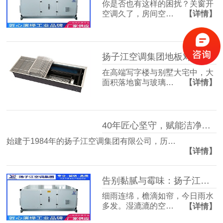
你是否也有这样的困扰？关窗开
空调久了，房间空…
【详情】
扬子江空调集团地板对流器：破解冬冷夏热难题，打造四季如春的舒适空间
在高端写字楼与别墅大宅中，大
面积落地窗与玻璃…
【详情】
40年匠心坚守，赋能洁净空气未来
始建于1984年的扬子江空调集团有限公司，历…
【详情】
告别黏腻与霉味：扬子江空调的梅雨季舒适生活指南
细雨连绵，檐滴如帘，今日雨水
多发。湿漉漉的空…
【详情】