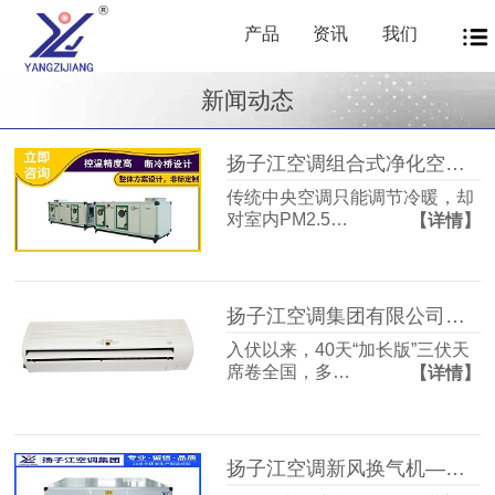
产品
资讯
我们
新闻动态
扬子江空调组合式净化空调箱风机盘管中央新风系统——让每一次呼吸都成为健康投资
传统中央空调只能调节冷暖，却
对室内PM2.5…
【详情】
扬子江空调集团有限公司商用暖通源头厂家，40年匠心护航从容度伏
入伏以来，40天“加长版”三伏天
席卷全国，多…
【详情】
扬子江空调新风换气机——告别室内空气闷浊，畅享洁净富氧新生活