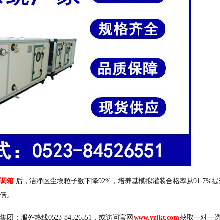
调箱
后，洁净区尘埃粒子数下降92%，培养基模拟灌装合格率从91.7%提升
功倍。
务热线0523-84526551，或访问官网
www.yzjkt.com
获取一对一