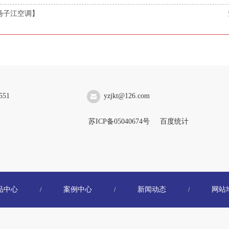
扬子江空调】
551
yzjkt@126.com
苏ICP备05040674号
百度统计
品中心
案例中心
新闻动态
网站
/
/
/