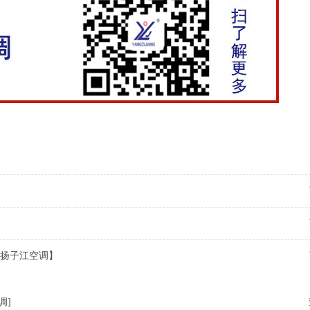
扬子江空调】
调]