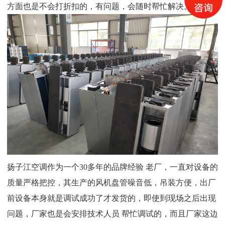
方面也是不会打折扣的，有问题，会随时帮忙解决。
扬子江空调作为一个
30
多年的品牌
经验
老厂，一直对设备的
质量严格把控，
其生产的风机盘管噪音低，吊装方便，
出厂
前设备本身就是调试成功了才发货的，即使到现场之后出现
问题，厂家也是会安排
技术人员
帮忙调试的，而且
厂家这边