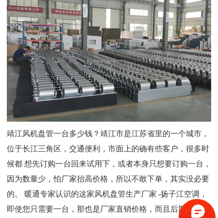
靖江
风机盘管一台多少钱
？靖江市是江苏省里的一个城市，
位于长江三角区，交通便利，市面上
的确有些客户，很多时
候都
想先订购一台回来试用下，或者本身只想要订购一台，
因为数量少，
怕厂家抬高价格，所以
不敢下单，其实没必要
的。
暖通专家认识的这家风机盘管生产厂家
-扬子江空调，
即使您只需要一台，那也是厂家直销价格，而且后期在质保