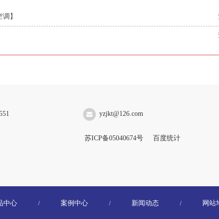
空调】
】
551
yzjkt@126.com
苏ICP备05040674号
百度统计
品中心
案例中心
新闻动态
网站
/
/
/