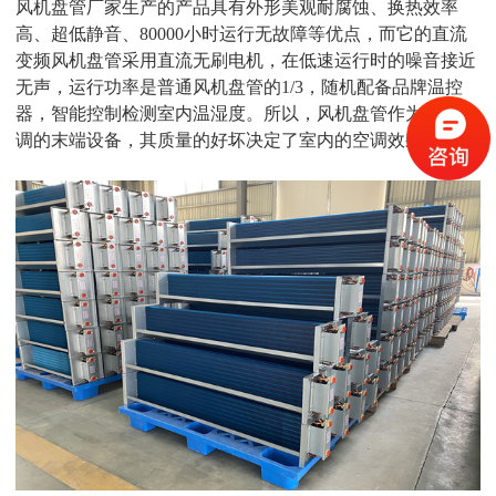
风机盘管厂家生产的产品具有外形美观耐腐蚀、换热效率
高、超低静音、80000小时运行无故障等优点，而它的直流
变频风机盘管采用直流无刷电机，在低速运行时的噪音接近
无声，运行功率是普通风机盘管的1/3，随机配备品牌温控
器，智能控制检测室内温湿度。所以，风机盘管作为中央空
调的末端设备，其质量的好坏决定了室内的空调效果。