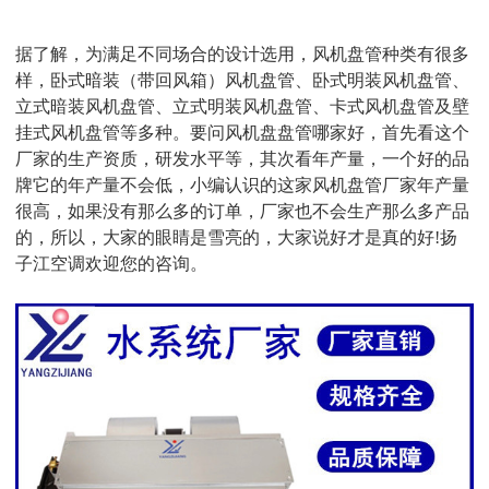
据了解，为满足不同场合的设计选用，风机盘管种类有很多
样，卧式暗装（带回风箱）风机盘管、卧式明装风机盘管、
立式暗装风机盘管、立式明装风机盘管、卡式风机盘管及壁
挂式风机盘管等多种。要问风机盘盘管哪家好，首先看这个
厂家的生产资质，研发水平等，其次看年产量，一个好的品
牌它的年产量不会低，小编认识的这家风机盘管厂家年产量
很高，如果没有那么多的订单，厂家也不会生产那么多产品
的，所以，大家的眼睛是雪亮的，大家说好才是真的好!扬
子江空调欢迎您的咨询。