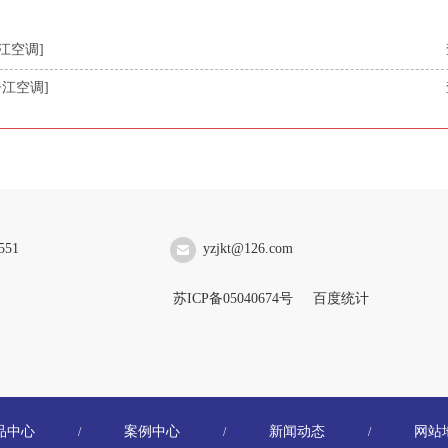
江空调]
江空调]
551
yzjkt@126.com
苏ICP备05040674号
百度统计
品中心
案例中心
新闻动态
网站
/
/
/